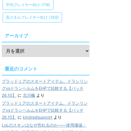
平均プレイヤー向け
(718)
高スキルプレイヤー向け
(359)
アーカイブ
最近のコメント
ブラッドミアのスタートアイテム、ドランリン
グvsドランヘルムをEHPで比較する【パッチ
26.10】
に
北川楓
より
ブラッドミアのスタートアイテム、ドランリン
グvsドランヘルムをEHPで比較する【パッチ
26.10】
に
kindredsupport
より
LoLのスキンはなぜ売れるのか——使用価値・