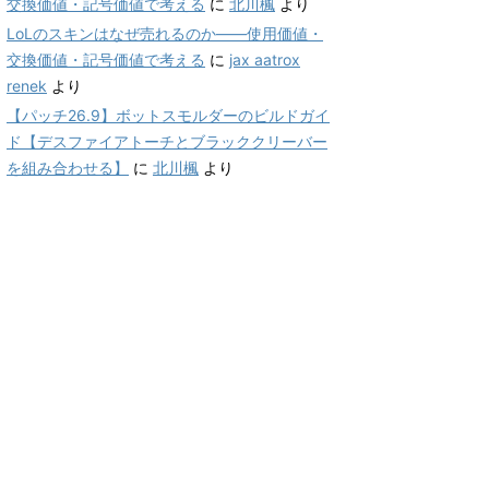
交換価値・記号価値で考える
に
北川楓
より
LoLのスキンはなぜ売れるのか——使用価値・
交換価値・記号価値で考える
に
jax aatrox
renek
より
【パッチ26.9】ボットスモルダーのビルドガイ
ド【デスファイアトーチとブラッククリーバー
を組み合わせる】
に
北川楓
より