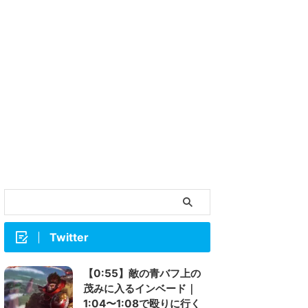
Twitter
【0:55】敵の青バフ上の
茂みに入るインベード｜
1:04〜1:08で殴りに行く