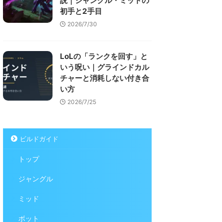
説｜ジャングル・ミッドの
初手と2手目
2026/7/30
LoLの「ランクを回す」と
いう呪い｜グラインドカル
チャーと消耗しない付き合
い方
2026/7/25
ビルドガイド
トップ
ジャングル
ミッド
ボット