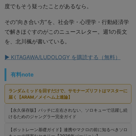
度でもそう疑ったことがあるなら。
その“向き合い方”を、社会学・心理学・行動経済学
で解きほぐすのがこのニュースレター。週1の長文
を、北川楓が書いている。
▶ KITAGAWA/LUDOLOGY を購読する（無料）
有料note
ランダムミッドを回すだけで、サモナーズリフトはマスターに
届く【ARAM／メイヘム上達論】
【永久保存版】パッチに左右されない、ソロキューで活躍し続
けるためのジャングラー完全ガイド
【ボットレーン基礎ガイド】連携やマクロの前に知るべきソロ
キューの確実なセオリー【2026年バージョン】