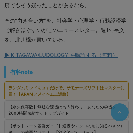
度でもそう疑ったことがあるなら。
その“向き合い方”を、社会学・心理学・行動経済学
で解きほぐすのがこのニュースレター。週1の長文
を、北川楓が書いている。
▶ KITAGAWA/LUDOLOGY を購読する（無料）
有料note
ランダムミッドを回すだけで、サモナーズリフトはマスターに
届く【ARAM／メイヘム上達論】
【永久保存版】無駄な練習はもう終わり、あなたの学習を
2000時間短縮するトップガイド
【ボットレーン基礎ガイド】連携やマクロの前に知るべきソロ
キューの確実なセオリー【2026年バージョン】