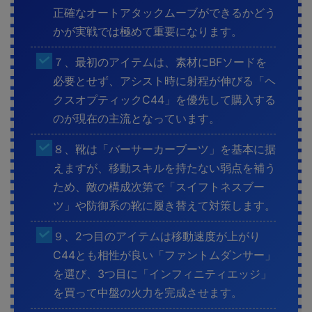
正確なオートアタックムーブができるかどう
かが実戦では極めて重要になります。
７、最初のアイテムは、素材にBFソードを
必要とせず、アシスト時に射程が伸びる「ヘ
クスオプティックC44」を優先して購入する
のが現在の主流となっています。
８、靴は「バーサーカーブーツ」を基本に据
えますが、移動スキルを持たない弱点を補う
ため、敵の構成次第で「スイフトネスブー
ツ」や防御系の靴に履き替えて対策します。
９、2つ目のアイテムは移動速度が上がり
C44とも相性が良い「ファントムダンサー」
を選び、3つ目に「インフィニティエッジ」
を買って中盤の火力を完成させます。