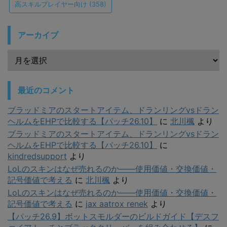
高スキルプレイヤー向け
(358)
アーカイブ
最近のコメント
ブラッドミアのスタートアイテム、ドランリングvsドラン
ヘルムをEHPで比較する【パッチ26.10】
に
北川楓
より
ブラッドミアのスタートアイテム、ドランリングvsドラン
ヘルムをEHPで比較する【パッチ26.10】
に
kindredsupport
より
LoLのスキンはなぜ売れるのか——使用価値・交換価値・
記号価値で考える
に
北川楓
より
LoLのスキンはなぜ売れるのか——使用価値・交換価値・
記号価値で考える
に
jax aatrox renek
より
【パッチ26.9】ボットスモルダーのビルドガイド【デスフ