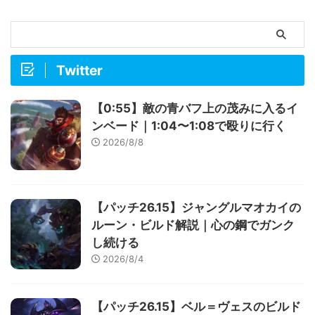
Twitter
【0:55】敵の青バフ上の茂みに入るイ
ンベード｜1:04〜1:08で殴りに行く
2026/8/8
【パッチ26.15】ジャングルマオカイの
ルーン・ビルド解説｜心の鋼でガンク
し続ける
2026/8/4
【パッチ26.15】ベル＝ヴェスのビルド