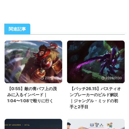
関連記事
2026/8/8
2026/7/30
【0:55】敵の青バフ上の茂
【パッチ26.15】バスティオ
みに入るインベード｜
ンブレーカーのビルド解説
1:04〜1:08で殴りに行く
｜ジャングル・ミッドの初
手と2手目