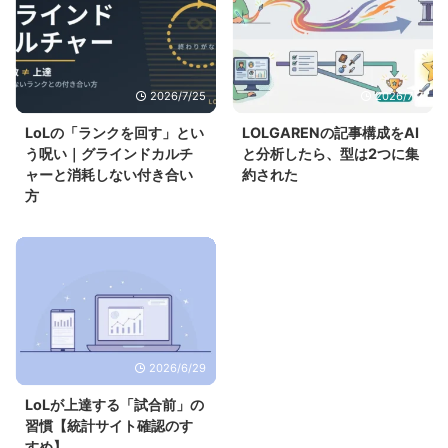
2026/7/25
2026/7/7
LoLの「ランクを回す」とい
LOLGARENの記事構成をAI
う呪い｜グラインドカルチ
と分析したら、型は2つに集
ャーと消耗しない付き合い
約された
方
2026/6/29
LoLが上達する「試合前」の
習慣【統計サイト確認のす
すめ】