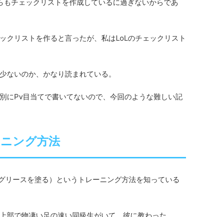
らもチェックリストを作成しているに過ぎないからであ
ックリストを作ると言ったが、私はLoLのチェックリスト
少ないのか、かなり読まれている。
別にPv目当てで書いてないので、今回のような難しい記
ーニング方法
ove（溝にグリースを塗る）というトレーニング方法を知っている
上部で物凄い足の速い同級生がいて、彼に教わった。