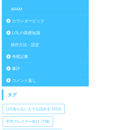
ARAM
カウンターピック
LOLの基礎知識
操作方法・設定
考察記事
書評
コメント返し
タグ
LOL知らない人でも読める
(322)
平均プレイヤー向け
(718)