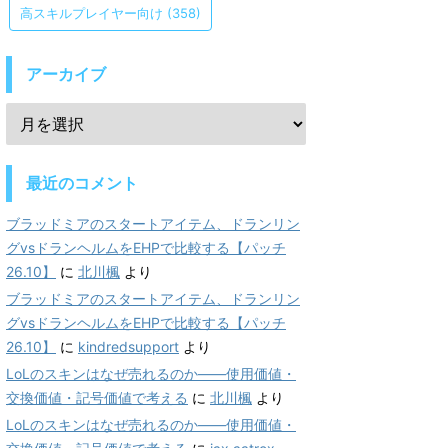
高スキルプレイヤー向け
(358)
アーカイブ
最近のコメント
ブラッドミアのスタートアイテム、ドランリン
グvsドランヘルムをEHPで比較する【パッチ
26.10】
に
北川楓
より
ブラッドミアのスタートアイテム、ドランリン
グvsドランヘルムをEHPで比較する【パッチ
26.10】
に
kindredsupport
より
LoLのスキンはなぜ売れるのか——使用価値・
交換価値・記号価値で考える
に
北川楓
より
LoLのスキンはなぜ売れるのか——使用価値・