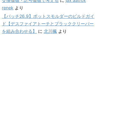
交換価値・記号価値で考える
に
jax aatrox
renek
より
【パッチ26.9】ボットスモルダーのビルドガイ
ド【デスファイアトーチとブラッククリーバー
を組み合わせる】
に
北川楓
より