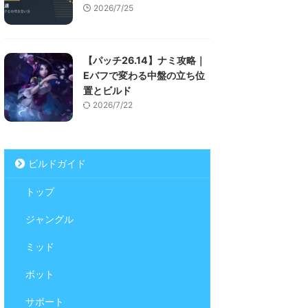
2026/7/25
【パッチ26.14】ナミ攻略｜
Eバフで変わる中盤の立ち位
置とビルド
2026/7/22
ビルドガイド
トップ
ジャングル
ミッド
ボット
サポート