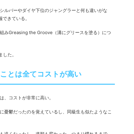
シルバーやダイヤ下位のジャングラーと何も違いがな
服できている。
reasing the Groove（溝にグリースを塗る）につ
れました。
いことは全てコストが高い
は、コストが非常に高い。
に憂鬱だったのを覚えているし、同級生も似たようなこ
も遠くなったし、道順も変わった。つまり慣れるまで