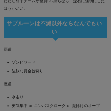
ただし相手チームが全員CC持ちなら、流石に強靭にした
ほうがいい。
サブルーンは不滅以外ならなんでもい
い
覇道
ゾンビワード
強欲な賞金首狩り
魔道
水走り
英気集中 or ニンバスクローク or 魔除けのオーブ