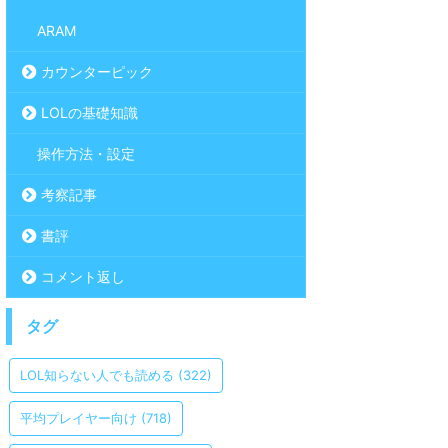
ARAM
カウンターピック
LOLの基礎知識
操作方法・設定
考察記事
書評
コメント返し
タグ
LOL知らない人でも読める
(322)
平均プレイヤー向け
(718)