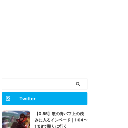
Twitter
【0:55】敵の青バフ上の茂
みに入るインベード｜1:04〜
1:08で殴りに行く