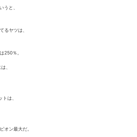
というと、
てるヤツは、
は250％。
には、
ットは、
。
、
ピオン最大だ。