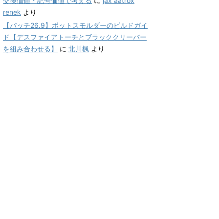
交換価値・記号価値で考える
に
jax aatrox
renek
より
【パッチ26.9】ボットスモルダーのビルドガイ
ド【デスファイアトーチとブラッククリーバー
を組み合わせる】
に
北川楓
より