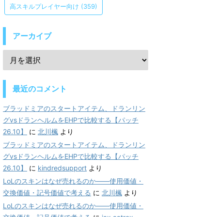
高スキルプレイヤー向け
(359)
アーカイブ
最近のコメント
ブラッドミアのスタートアイテム、ドランリン
グvsドランヘルムをEHPで比較する【パッチ
26.10】
に
北川楓
より
ブラッドミアのスタートアイテム、ドランリン
グvsドランヘルムをEHPで比較する【パッチ
26.10】
に
kindredsupport
より
LoLのスキンはなぜ売れるのか——使用価値・
交換価値・記号価値で考える
に
北川楓
より
LoLのスキンはなぜ売れるのか——使用価値・