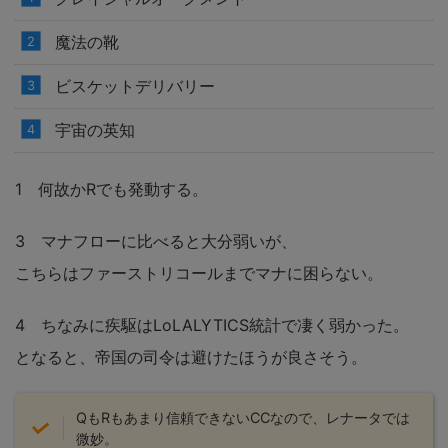
魔法の靴
ビスケットデリバリー
宇宙の英知
1 何故かRでも発動する。
3 マナフローに比べると大分弱いが、
こちらはファーストリコールまでマナに困らない。
4 ちなみに疾駆はLoLALYTICS統計で凄く弱かった。
となると、帝国の司令は避けたほうが良さそう。
QもRもあまり信頼できないCCなので、レナータでは
微妙。