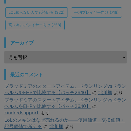
LOL知らない人でも読める
(322)
平均プレイヤー向け
(718)
高スキルプレイヤー向け
(358)
アーカイブ
最近のコメント
ブラッドミアのスタートアイテム、ドランリングvsドラン
ヘルムをEHPで比較する【パッチ26.10】
に
北川楓
より
ブラッドミアのスタートアイテム、ドランリングvsドラン
ヘルムをEHPで比較する【パッチ26.10】
に
kindredsupport
より
LoLのスキンはなぜ売れるのか——使用価値・交換価値・
記号価値で考える
に
北川楓
より