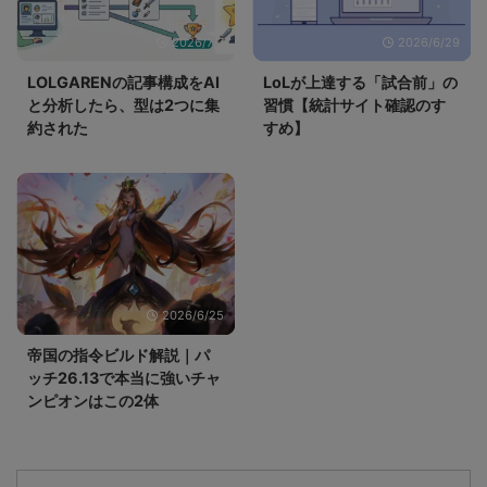
2026/7/7
2026/6/29
LOLGARENの記事構成をAI
LoLが上達する「試合前」の
と分析したら、型は2つに集
習慣【統計サイト確認のす
約された
すめ】
2026/6/25
帝国の指令ビルド解説｜パ
ッチ26.13で本当に強いチャ
ンピオンはこの2体