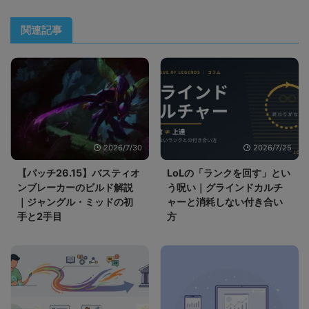
関連記事
2026/7/30
2026/7/25
【パッチ26.15】バスティオ
LoLの「ランクを回す」とい
ンブレーカーのビルド解説
う呪い｜グラインドカルチ
｜ジャングル・ミッドの初
ャーと消耗しない付き合い
手と2手目
方