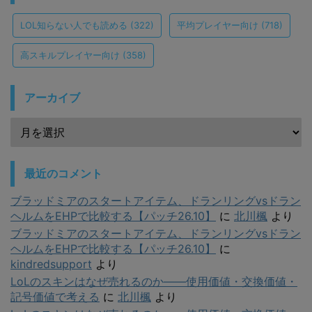
LOL知らない人でも読める
(322)
平均プレイヤー向け
(718)
高スキルプレイヤー向け
(358)
アーカイブ
最近のコメント
ブラッドミアのスタートアイテム、ドランリングvsドラン
ヘルムをEHPで比較する【パッチ26.10】
に
北川楓
より
ブラッドミアのスタートアイテム、ドランリングvsドラン
ヘルムをEHPで比較する【パッチ26.10】
に
kindredsupport
より
LoLのスキンはなぜ売れるのか——使用価値・交換価値・
記号価値で考える
に
北川楓
より