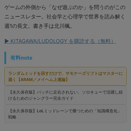
ゲームの外側から「なぜ遊ぶのか」を問うのがこの
ニュースレター。社会学と心理学で世界を読み解く
週1の長文。書き手は北川楓。
▶ KITAGAWA/LUDOLOGY を購読する（無料）
有料note
ランダムミッドを回すだけで、サモナーズリフトはマスターに
届く【ARAM／メイヘム上達論】
【永久保存版】パッチに左右されない、ソロキューで活躍し続
けるためのジャングラー完全ガイド
【永久保存版】LoLミッドレーンで勝つための「知識構造化」
戦略