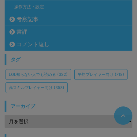
操作方法・設定
考察記事
書評
コメント返し
タグ
LOL知らない人でも読める
(322)
平均プレイヤー向け
(718)
高スキルプレイヤー向け
(358)
アーカイブ