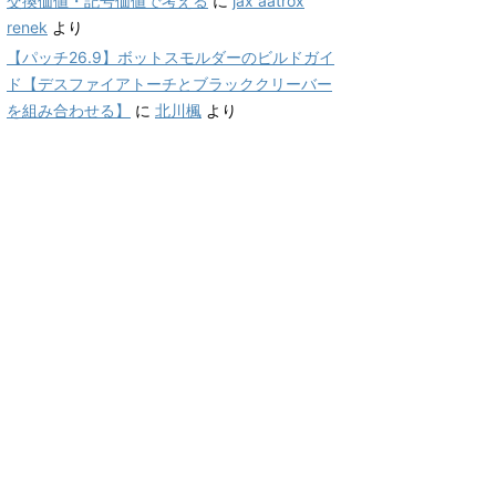
交換価値・記号価値で考える
に
jax aatrox
renek
より
【パッチ26.9】ボットスモルダーのビルドガイ
ド【デスファイアトーチとブラッククリーバー
を組み合わせる】
に
北川楓
より