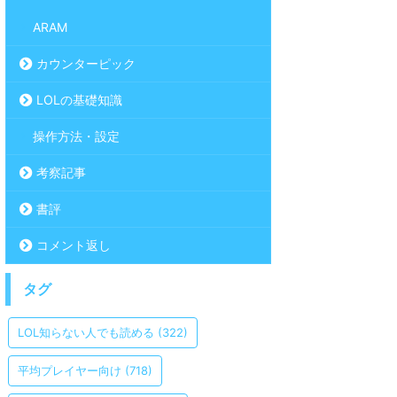
ARAM
カウンターピック
LOLの基礎知識
操作方法・設定
考察記事
書評
コメント返し
タグ
LOL知らない人でも読める
(322)
平均プレイヤー向け
(718)