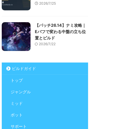
2026/7/25
【パッチ26.14】ナミ攻略｜
Eバフで変わる中盤の立ち位
置とビルド
2026/7/22
ビルドガイド
トップ
ジャングル
ミッド
ボット
サポート