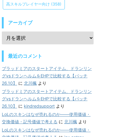
高スキルプレイヤー向け
(358)
アーカイブ
最近のコメント
ブラッドミアのスタートアイテム、ドランリン
グvsドランヘルムをEHPで比較する【パッチ
26.10】
に
北川楓
より
ブラッドミアのスタートアイテム、ドランリン
グvsドランヘルムをEHPで比較する【パッチ
26.10】
に
kindredsupport
より
LoLのスキンはなぜ売れるのか——使用価値・
交換価値・記号価値で考える
に
北川楓
より
LoLのスキンはなぜ売れるのか——使用価値・