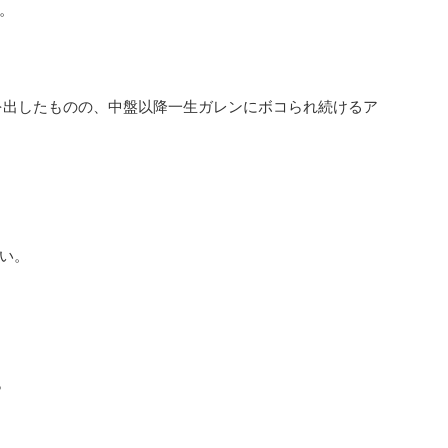
。
を出したものの、中盤以降一生ガレンにボコられ続けるア
い。
ら