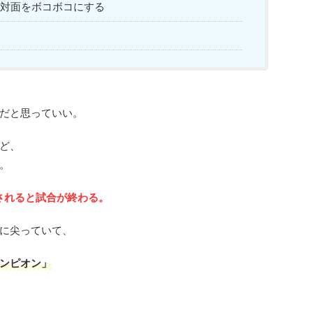
対面をボコボコにする
だと思っていい。
ど、
。
されると試合が終わる。
に尖っていて、
ンピオン」