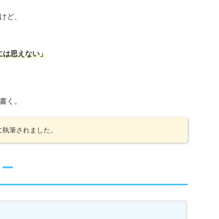
けど、
には思えない」
書く。
時に執筆されました。
リー