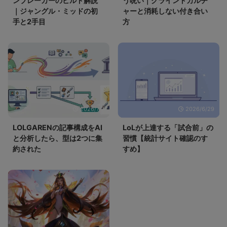
ンブレーカーのビルド解説
う呪い｜グラインドカルチ
｜ジャングル・ミッドの初
ャーと消耗しない付き合い
手と2手目
方
2026/7/7
2026/6/29
LOLGARENの記事構成をAI
LoLが上達する「試合前」の
と分析したら、型は2つに集
習慣【統計サイト確認のす
約された
すめ】