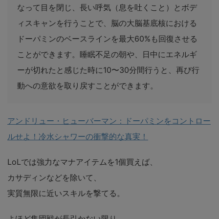
なって目を閉じ、長い呼気（息を吐くこと）とボデ
ィスキャンを行うことで、脳の大脳基底核における
ドーパミンのベースラインを最大60%も回復させる
ことができます。睡眠不足の朝や、日中にエネルギ
ーが切れたと感じた時に10〜30分間行うと、再び行
動への意欲を取り戻すことができます。
アンドリュー・ヒューバーマン：ドーパミンをコントロー
ルせよ！冷水シャワーの衝撃的な真実！
LoLでは強力なマナアイテムを1個買えば、
カサディンなどを除いて、
実質無限に近いスキルを撃てる。
よほど集団戦が長引かない限り、