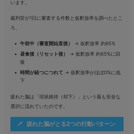
います。
裁判官が1日に審査する件数と仮釈放率を調べたとこ
ろ、
午前中（審査開始直後）
→ 仮釈放率 約65%
昼食後（リセット後）
→ 仮釈放率 約65%に回
復
時間が経つにつれて
→ 仮釈放率がほぼ0%に低
下
疲れた脳は「現状維持（却下）」という最も安全な
選択に流れていたのです。
疲れた脳がとる2つの行動パターン